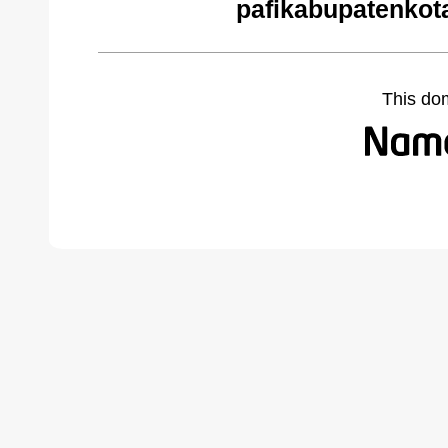
pafikabupatenkot
This do